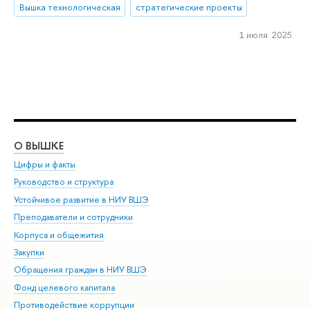
Вышка технологическая
стратегические проекты
1 июля 2025
О ВЫШКЕ
ОБ
Цифры и факты
Ли
Руководство и структура
Дов
Устойчивое развитие в НИУ ВШЭ
Ол
Преподаватели и сотрудники
При
Корпуса и общежития
Вы
Закупки
При
Обращения граждан в НИУ ВШЭ
Ас
Фонд целевого капитала
До
Противодействие коррупции
Цен