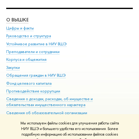
О ВЫШКЕ
ОБ
Цифры и факты
Ли
Руководство и структура
Дов
Устойчивое развитие в НИУ ВШЭ
Ол
Преподаватели и сотрудники
При
Корпуса и общежития
Вы
Закупки
При
Обращения граждан в НИУ ВШЭ
Ас
Фонд целевого капитала
До
Противодействие коррупции
Цен
Сведения о доходах, расходах, об имуществе и
Би
обязательствах имущественного характера
Об
Сведения об образовательной организации
Обр
Людям с ограниченными возможностями здоровья
Мы используем файлы cookies для улучшения работы сайта
Единая платежная страница
НИУ ВШЭ и большего удобства его использования. Более
подробную информацию об использовании файлов cookies
Работа в Вышке