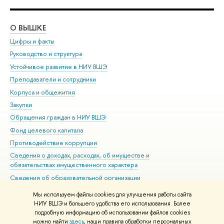
О ВЫШКЕ
ОБ
Цифры и факты
Ли
Руководство и структура
Дов
Устойчивое развитие в НИУ ВШЭ
Ол
Преподаватели и сотрудники
При
Корпуса и общежития
Вы
Закупки
При
Обращения граждан в НИУ ВШЭ
Ас
Фонд целевого капитала
До
Противодействие коррупции
Цен
Сведения о доходах, расходах, об имуществе и
Би
обязательствах имущественного характера
Об
Сведения об образовательной организации
Обр
Людям с ограниченными возможностями здоровья
Мы используем файлы cookies для улучшения работы сайта
Единая платежная страница
НИУ ВШЭ и большего удобства его использования. Более
подробную информацию об использовании файлов cookies
Работа в Вышке
можно найти
здесь
, наши правила обработки персональных