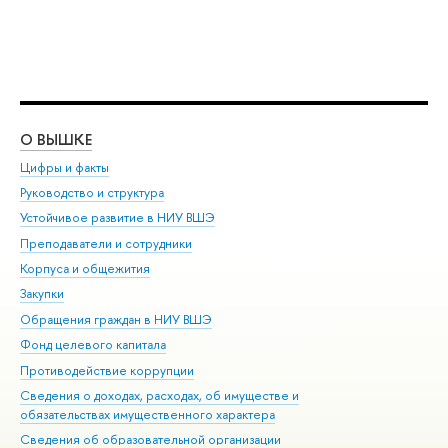
О ВЫШКЕ
ОБ
Цифры и факты
Ли
Руководство и структура
Дов
Устойчивое развитие в НИУ ВШЭ
Ол
Преподаватели и сотрудники
При
Корпуса и общежития
Вы
Закупки
При
Обращения граждан в НИУ ВШЭ
Ас
Фонд целевого капитала
До
Противодействие коррупции
Цен
Сведения о доходах, расходах, об имуществе и
Би
обязательствах имущественного характера
Об
Сведения об образовательной организации
Обр