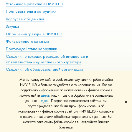
Устойчивое развитие в НИУ ВШЭ
Ол
Преподаватели и сотрудники
При
Корпуса и общежития
Вы
Закупки
При
Обращения граждан в НИУ ВШЭ
Ас
Фонд целевого капитала
До
Противодействие коррупции
Цен
Сведения о доходах, расходах, об имуществе и
Би
обязательствах имущественного характера
Об
Сведения об образовательной организации
Обр
Людям с ограниченными возможностями здоровья
Мы используем файлы cookies для улучшения работы сайта
Единая платежная страница
НИУ ВШЭ и большего удобства его использования. Более
подробную информацию об использовании файлов cookies
Работа в Вышке
можно найти
здесь
, наши правила обработки персональных
данных –
здесь
. Продолжая пользоваться сайтом, вы
✖
Редактору
подтверждаете, что были проинформированы об
© НИУ ВШЭ 1993–2026
Адреса и контакты
Условия использования
использовании файлов cookies сайтом НИУ ВШЭ и согласны
с нашими правилами обработки персональных данных. Вы
материалов
Политика конфиденциальности
Карта сайта
можете отключить файлы cookies в настройках Вашего
Шрифты HSE Sans и HSE Slab разработаны в
Школе дизайна НИУ ВШЭ
браузера.