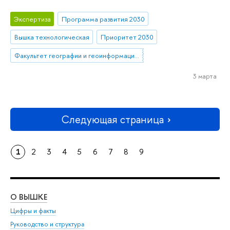
Экспертиза
Программа развития 2030
Вышка технологическая
Приоритет 2030
Факультет географии и геоинформационных технологий
3 марта
Следующая страница
1
2
3
4
5
6
7
8
9
О ВЫШКЕ
ОБ
Цифры и факты
Ли
Руководство и структура
Дов