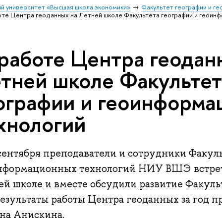
й университет «Высшая школа экономики»
Факультет географии и г
те Центра геоданных на Летней школе Факультета географии и геоин
работе Центра геодан
тней школе Факультет
ографии и геоинформ
хнологий
 сентября преподаватели и сотрудники Факул
нформационных технологий НИУ ВШЭ встрет
ей школе и вместе обсудили развитие Факул
Результаты работы Центра геоданных за год 
яна Анискина.