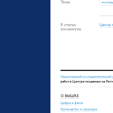
Темы
исслед
Центр 
В статье
упомянуты
Национальный исследовательский 
работе Центра геоданных на Лет
О ВЫШКЕ
Цифры и факты
Руководство и структура