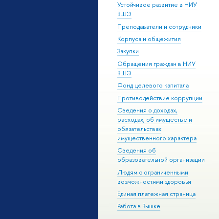
Устойчивое развитие в НИУ
ВШЭ
Преподаватели и сотрудники
Корпуса и общежития
Закупки
Обращения граждан в НИУ
ВШЭ
Фонд целевого капитала
Противодействие коррупции
Сведения о доходах,
расходах, об имуществе и
обязательствах
имущественного характера
Сведения об
образовательной организации
Людям с ограниченными
возможностями здоровья
Единая платежная страница
Работа в Вышке