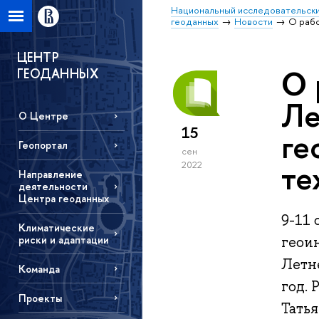
Национальный исследовательски
геоданных
Новости
О рабо
ЦЕНТР
О 
ГЕОДАННЫХ
Ле
О Центре
15
ге
Геопортал
сен
те
2022
Направление
деятельности
Центра геоданных
9-11
Климатические
риски и адаптации
геои
Летн
Команда
год. 
Проекты
Тать