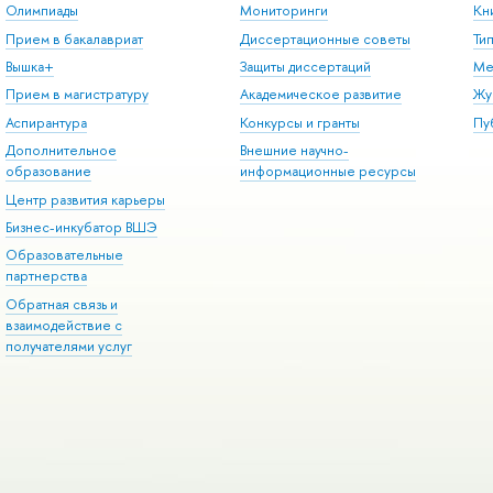
Олимпиады
Мониторинги
Кн
Прием в бакалавриат
Диссертационные советы
Ти
Вышка+
Защиты диссертаций
Ме
Прием в магистратуру
Академическое развитие
Жу
Аспирантура
Конкурсы и гранты
Пу
Дополнительное
Внешние научно-
образование
информационные ресурсы
Центр развития карьеры
Бизнес-инкубатор ВШЭ
Образовательные
партнерства
Обратная связь и
взаимодействие с
получателями услуг