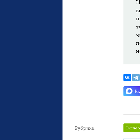
Ц
в
н
т
ч
п
н
Рубрики
Экспер