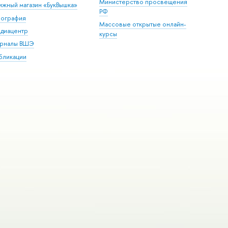
Министерство просвещения
ижный магазин «БукВышка»
РФ
пография
Массовые открытые онлайн-
диацентр
курсы
рналы ВШЭ
бликации