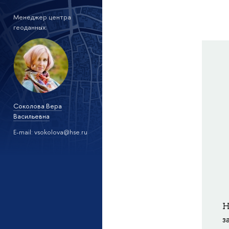
Менеджер центра
геоданных:
Соколова Вера
Васильевна
E-mail: vsokolova@hse.ru
Н
з