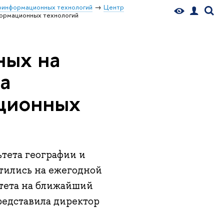
еоинформационных технологий
Центр
формационных технологий
ных на
а
ационных
ьтета географии и
ились на ежегодной
ьтета на ближайший
представила директор