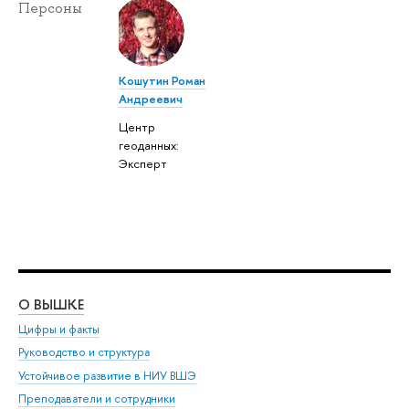
Персоны
Кошутин Роман
Андреевич
Центр
геоданных:
Эксперт
О ВЫШКЕ
ОБ
Цифры и факты
Ли
Руководство и структура
Дов
Устойчивое развитие в НИУ ВШЭ
Ол
Преподаватели и сотрудники
При