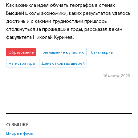
Как возникла идея обучать географов в стенах
Высшей школы экономики, каких результатов удалось
достичь и с какими трудностями пришлось
столкнуться за прошедшие годы, рассказал декан
факультета Николай Куричев.
Образование
приглашение к участию
бакалавриат
магистратура
День открытых дверей
16 марта 2023
О ВЫШКЕ
ОБ
Цифры и факты
Ли