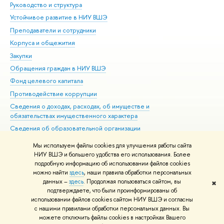
Руководство и структура
Дов
Устойчивое развитие в НИУ ВШЭ
Ол
Преподаватели и сотрудники
При
Корпуса и общежития
Вы
Закупки
При
Обращения граждан в НИУ ВШЭ
Ас
Фонд целевого капитала
До
Противодействие коррупции
Цен
Сведения о доходах, расходах, об имуществе и
Би
обязательствах имущественного характера
Об
Сведения об образовательной организации
Обр
Людям с ограниченными возможностями здоровья
Мы используем файлы cookies для улучшения работы сайта
Единая платежная страница
НИУ ВШЭ и большего удобства его использования. Более
подробную информацию об использовании файлов cookies
Работа в Вышке
можно найти
здесь
, наши правила обработки персональных
данных –
здесь
. Продолжая пользоваться сайтом, вы
✖
Редактору
подтверждаете, что были проинформированы об
© НИУ ВШЭ 1993–2026
Адреса и контакты
Условия использования
использовании файлов cookies сайтом НИУ ВШЭ и согласны
с нашими правилами обработки персональных данных. Вы
материалов
Политика конфиденциальности
Карта сайта
можете отключить файлы cookies в настройках Вашего
Шрифты HSE Sans и HSE Slab разработаны в
Школе дизайна НИУ ВШЭ